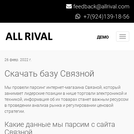
feedback@allrival.com
+7(924)139-18-56
Мен
ДЕМО
26 февр. 2022 г.
Скачать базу Связной
Мы провели парсинг интернет-магазина Связной, который
занимает лидерские позиции в нише торговли электроникой и
техникой, информация об их товарах станет важным ресурсом
в проведении анализа рынка и регулировании ценовой
стратегии.
Какие данные мы парсим с сайта
Связной