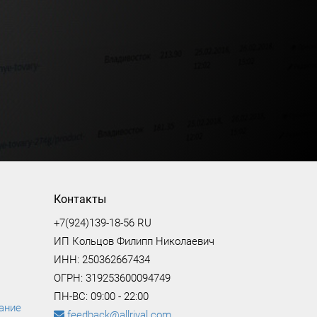
Контакты
+7(924)139-18-56 RU
ИП Кольцов Филипп Николаевич
ИНН: 250362667434
ОГРН: 319253600094749
ПН-ВС: 09:00 - 22:00
ание
feedback@allrival.com