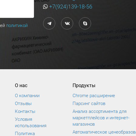
+7(924)139-18-56
шей
политикой
О нас
Продукты
О компании
Chrome расширение
Отзывы
Парсинг сайтов
Контакты
Анализ ассортимента для
маркетплейсов и интернет-
Условия
магазинов
использования
Автоматическое ценеобразов
Политика