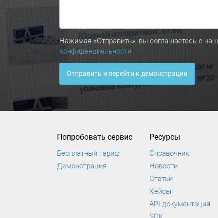
Нажимая «Отправить», вы соглашаетесь с на
конфиденциальности
Отправить и перейти к демо
нстрации
Попробовать сервис
Ресурсы
Бесплатный тариф
Справочник
Демонстрация
Новости
Статьи
Кейсы
API документация
SDK