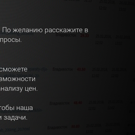
l. По желанию расскажите в
просы.
 сможете
озможности
нализу цен.
тобы наша
 задачи.