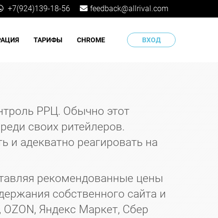
+7(924)139-18-56
feedback@allrival.com
РАЦИЯ
ТАРИФЫ
CHROME
ВХОД
нтроль РРЦ. Обычно этот
реди своих ритейлеров.
ь и адекватно реагировать на
ставляя рекомендованные цены
одержания собственного сайта и
, OZON, Яндекс Маркет, Сбер