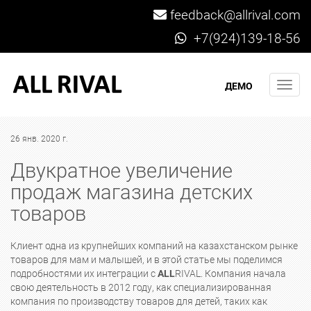
feedback@allrival.com
+7(924)139-18-56
Мен
ДЕМО
26 янв. 2020 г.
Двукратное увеличение
продаж магазина детских
товаров
Клиент одна из крупнейших компаний на казахстанском рынке
товаров для мам и малышей, и в этой статье мы поделимся
подробностями их интеграции с
ALL
RIVAL. Компания начала
свою деятельность в 2012 году, как специализированная
компания по производству товаров для детей, таких как