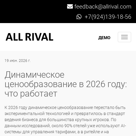
feedback@allrival.com
+7(924)139-18-56
Мен
ДЕМО
19 июн. 2026 г.
Динамическое
ценообразование в 2026 году:
что работает
К 2026 году динамическое ценообразование перестало быть
экспериментальной технологией и превратилось в стандарт
ведения бизнеса для большинства крупных игроков. По
данным исследований, около 90% отелей уже используют AI-
системы для управления тарифами, а в ритейле и на