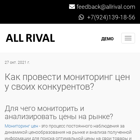
feedback@allrival.com
+7(924)139-18-56
Мен
ДЕМО
27 окт. 2021 г.
Как провести мониторинг цен
у своих конкурентов?
Для чего мониторить и
анализировать цены на рынке?
Мониторинг цен
- это процесс постоянного наблюдения за
динамикой ценообразования на рынке и анализа полученной
информации для поиска оптимальной цены на свои товары и