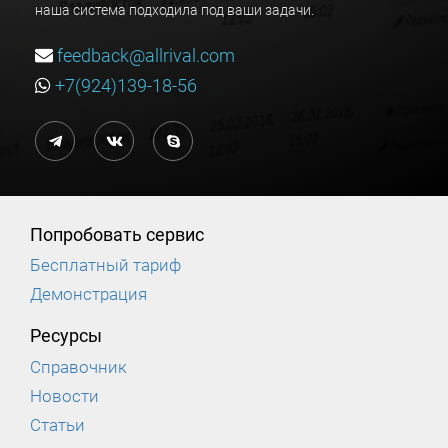
наша система подходила под ваши задачи.
feedback@allrival.com
+7(924)139-18-56
Попробовать сервис
Бесплатный тариф
Демонстрация
Ресурсы
Справочник
Новости
Статьи