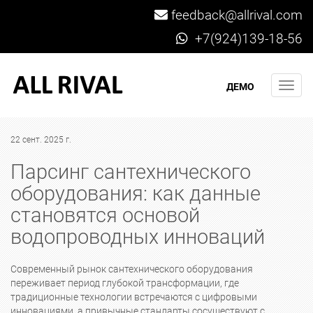
feedback@allrival.com
+7(924)139-18-56
Мен
ДЕМО
22 сент. 2025 г.
Парсинг сантехнического
оборудования: как данные
становятся основой
водопроводных инноваций
Современный рынок сантехнического оборудования
переживает период глубокой трансформации, где
традиционные технологии встречаются с цифровыми
инновациями, а привычные стандарты сосуществуют с