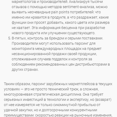
маркетологов и производителей. Анализируя тысячи
отзывов с помощью методов sentiment-анализа, можно
выявить неочевидные pain points потребителей: что
именно им нравится в продукте, а что раздражает, какие
функции они просят добавить, какого цвета или размера
не хватает. Эта информация бесценна при разработке
нового продукта или улучшении существующего.
В-пятых, контроль за брендом и серыми поставками.
Производители могут использовать парсинг для
мониторинга международных площадок на предмет
несанкционированной продажи своей продукции,
отслеживания случаев подделок и контроля за
соблюдением рекомендованных цен дистрибьюторами в
других странах.
Таким образом, парсинг зарубежных маркетплейсов в текущих
условиях — это не просто технический трюк, а сложная,
многоуровневая стратегическая дисциплина. Она требует
серьезных инвестиций в технологии и экспертизу, но (возврат)
от нее измеряется не только сиюминутной прибылью от
удачной закупки, но и долгосрочными конкурентными
преимуществами: скоростью реакции на рыночные изменения,