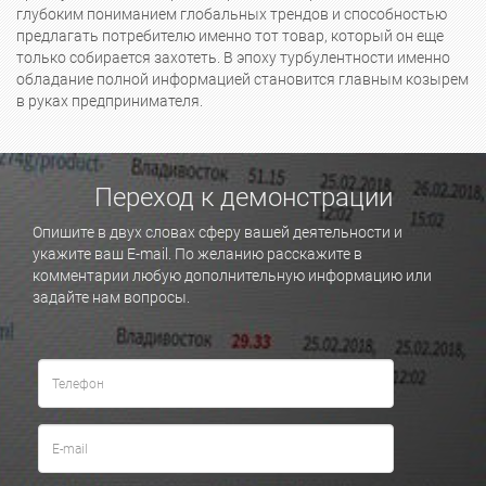
глубоким пониманием глобальных трендов и способностью
предлагать потребителю именно тот товар, который он еще
только собирается захотеть. В эпоху турбулентности именно
обладание полной информацией становится главным козырем
в руках предпринимателя.
Переход к демонстрации
Опишите в двух словах сферу вашей деятельности и
укажите ваш E-mail. По желанию расскажите в
комментарии любую дополнительную информацию или
задайте нам вопросы.