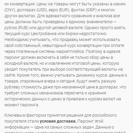
их конвертация. Цены на товары могут быть указаны в юанях
(CNY), долларах (USD), евро (EUR), фунтах (GBP) и многих
других валютах. Для адекватного сравнения и анализа все
цены должны быть приведены к единому знаменателю —
рублю (RUB) или другой целевой валюте. Однако просто взять
текущий курс Центробанка или биржи недостаточно.
Необходимо учитывать, что продавец может использовать
свой собственный, невыгодный курс конвертации при оплате
через платежные системы маркетплейса. Поэтому в идеале
парсинг должен включать в себя не только сбор цены в
исходной валюте, но и извлечение итоговой цены, которую
увидит покупатель при выборе соответствующей валюты на
сайте. Кроме того, важно учитывать динамику курса: данные о
товаре, спарсенные вчера и сегодня, будут иметь разную
рублеву стоимость даже при неизменной цене в долларах, что
требует сложных механизмов пересчета и хранения
исторических данных о ценах в привязке к курсам валют на
момент парсинга.
Ключевым фактором принятия решения для российского
покупателя стали
условия доставки.
Парсинг этой
информации — одна из самых сложных задач. Данные о