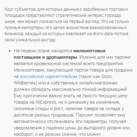
Круг субъектов, для которых данные с зарубежных торговых
площадок представляют стратегический интерес, гораздо
шире, чем может показаться на первый взгляд. Это не только
прямые импортеры; это целая экосистема взаимосвязанных
бизнесов, каждый из которых извлекает из этого data-потока
свою уникальную выгоду.
На первом плане находятся
мелкооптовые
поставщики и дропшипперы
. Именно для них парсинг
является кровеносной системой всего предприятия.
Мелкооптовик, закупающий партии товара для продажи
на
российских маркетплейсах
(таких как Ozon,
Wildberries) или в собственных онлайн-магазинах,
должен обладать максимально точной информацией.
Ему критически важно знать не просто текущую цену
товара на AliExpress, но и динамику ее изменения,
сезонные спады и рост, наличие товара на складе у
десятков разных продавцов. Парсинг позволяет ему
автоматически отслеживать эти параметры, получая
уведомления о падении цены до выгодного уровня или,
наоборот, о ее резком скачке, что может