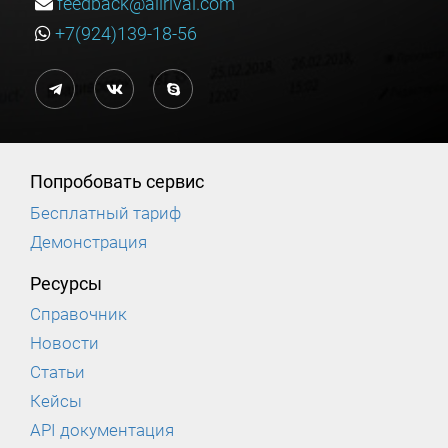
feedback@allrival.com
+7(924)139-18-56
Попробовать сервис
Бесплатный тариф
Демонстрация
Ресурсы
Справочник
Новости
Статьи
Кейсы
API документация