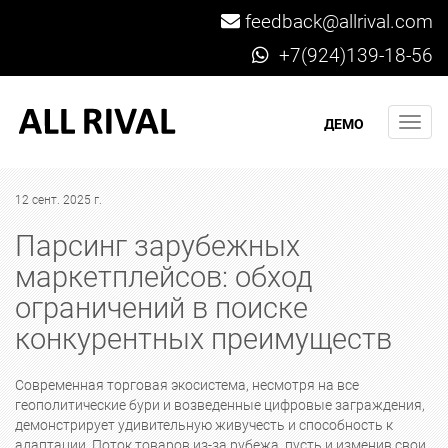
feedback@allrival.com
+7(924)139-18-56
Мен
ДЕМО
12 сент. 2025 г.
Парсинг зарубежных
маркетплейсов: обход
ограничений в поиске
конкурентных преимуществ
Современная торговая экосистема, несмотря на все
геополитические бури и возведенные цифровые заграждения,
демонстрирует удивительную живучесть и способность к
адаптации. Поток товаров из-за рубежа, пусть и изменив свои