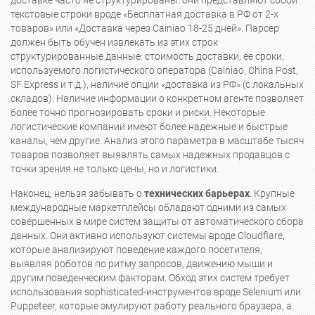
доставке часто не структурированы: они представляют собой
текстовые строки вроде «Бесплатная доставка в РФ от 2-х
товаров» или «Доставка через Cainiao 18-25 дней». Парсер
должен быть обучен извлекать из этих строк
структурированные данные: стоимость доставки, ее сроки,
используемого логистического оператора (Cainiao, China Post,
SF Express и т.д.), наличие опции «доставка из РФ» (с локальных
складов). Наличие информации о конкретном агенте позволяет
более точно прогнозировать сроки и риски. Некоторые
логистические компании имеют более надежные и быстрые
каналы, чем другие. Анализ этого параметра в масштабе тысяч
товаров позволяет выявлять самых надежных продавцов с
точки зрения не только цены, но и логистики.
Наконец, нельзя забывать о
технических барьерах
. Крупные
международные маркетплейсы обладают одними из самых
совершенных в мире систем защиты от автоматического сбора
данных. Они активно используют системы вроде Cloudflare,
которые анализируют поведение каждого посетителя,
выявляя роботов по ритму запросов, движению мыши и
другим поведенческим факторам. Обход этих систем требует
использования sophisticated-инструментов вроде Selenium или
Puppeteer, которые эмулируют работу реального браузера, а