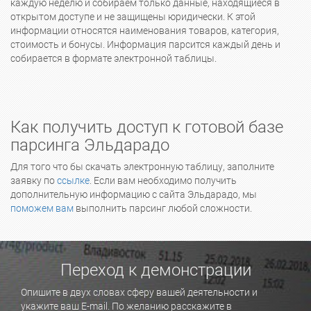
каждую неделю и собираем только данные, находящиеся в
открытом доступе и не защищены юридически. К этой
информации относятся наименования товаров, категория,
стоимость и бонусы. Информация парсится каждый день и
собирается в формате электронной таблицы.
Как получить доступ к готовой базе
парсинга Эльдарадо
Для того что бы скачать электронную таблицу, заполните
заявку по
ссылке
. Если вам необходимо получить
дополнительную информацию с сайта Эльдарадо, мы
поможем вам
выполнить парсинг любой сложности.
Переход к демонстрации
Опишите в двух словах сферу вашей деятельности и
укажите ваш E-mail. По желанию расскажите в