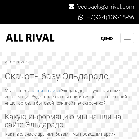
feedback@allrival.com
+7(924)139-18-56
Мен
ДЕМО
21 февр. 2022 г.
Скачать базу Эльдарадо
Мы провели
парсинг сайта
Эльдарадо, полученная нами
информация будет полезна для принятия ценовых решений в
нише торговли бытовой техникой и электроникой.
Какую информацию мы нашли на
сайте Эльдарадо
Как и в случае с другими базами, мы проводим парсинг