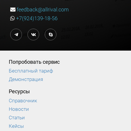
feedback@allrival.com
+7(924)139-18-56
Попробовать сервис
Бесплатный тариф
Демонстрация
Ресурсы
Справочник
Новости
Статьи
Кейсы