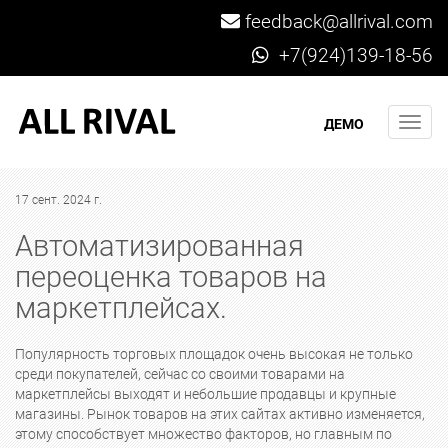
feedback@allrival.com
+7(924)139-18-56
Мен
ДЕМО
17 сент. 2024 г.
Автоматизированная
переоценка товаров на
маркетплейсах.
Популярность торговых площадок очень высокая не только
среди покупателей, сейчас со своими товарами на
маркетплейсы выходят и небольшие продавцы и крупные
магазины. Рынок товаров на этих сайтах активно изменяется,
этому способствует множество факторов, но главным по