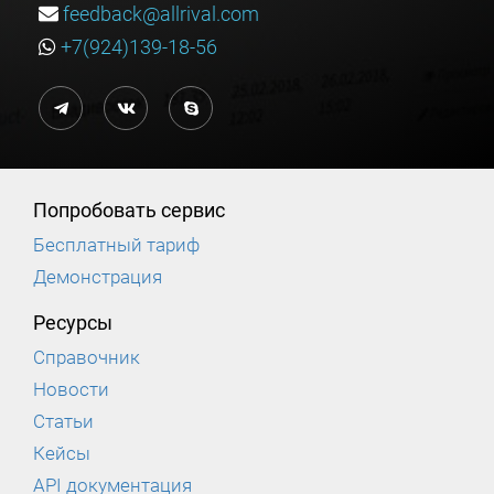
feedback@allrival.com
+7(924)139-18-56
Попробовать сервис
Бесплатный тариф
Демонстрация
Ресурсы
Справочник
Новости
Статьи
Кейсы
API документация