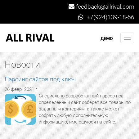
feedback@allrival.com
+7(924)139-18-56
Мен
ДЕМО
Новости
Парсинг сайтов под ключ
26 февр. 2021 г.
Специально разработанный парсер под
определенный сайт соберет все товары по
заданным критериям, а также может
собрать любую дополнительную
информацию, имеющуюся на сайте.