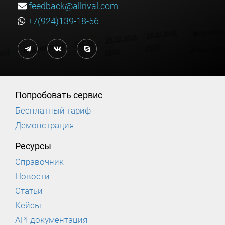
feedback@allrival.com
+7(924)139-18-56
Попробовать сервис
Бесплатный тариф
Демонстрация
Ресурсы
Справочник
Новости
Статьи
Кейсы
API документация