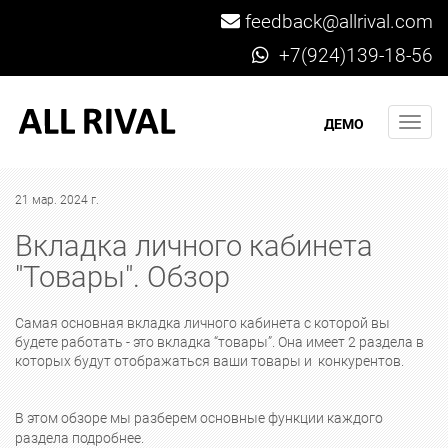
feedback@allrival.com
+7(924)139-18-56
Мен
ДЕМО
21 мар. 2024 г.
Вкладка личного кабинета
"Товары". Обзор
Самая основная вкладка личного кабинета с которой вы
будете работать - это вкладка “товары”. Она имеет 2 раздела в
которых будут отображаться ваши товары и конкурентов.
В этом обзоре мы разберем основные функции каждого
раздела подробнее.